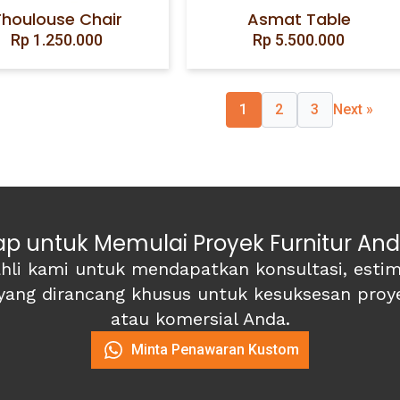
Thoulouse Chair
Asmat Table
Rp
1.250.000
Rp
5.500.000
1
2
3
Next »
ap untuk Memulai Proyek Furnitur An
hli kami untuk mendapatkan konsultasi, estima
 yang dirancang khusus untuk kesuksesan proye
atau komersial Anda.
Minta Penawaran Kustom