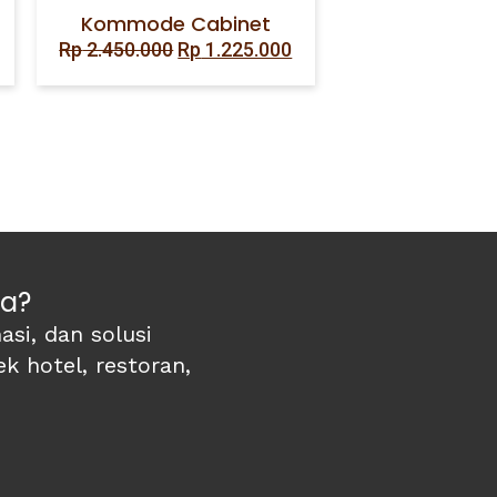
Kommode Cabinet
Original
Current
Rp
2.450.000
Rp
1.225.000
price
price
was:
is:
Rp 2.450.000.
Rp 1.225.000.
da?
si, dan solusi
k hotel, restoran,