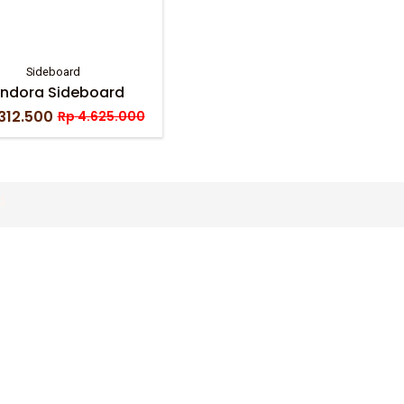
Sideboard
ndora Sideboard
312.500
Rp
4.625.000
Original
Current
price
price
was:
is:
Rp 4.625.000.
Rp 2.312.500.
d.