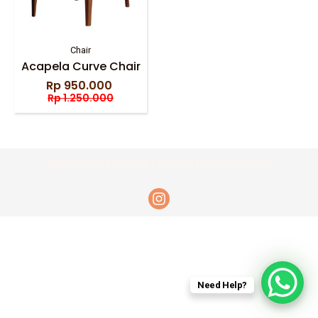
Chair
Acapela Curve Chair
Rp
950.000
Original
Current
Rp
1.250.000
price
price
was:
is:
Rp 1.250.000.
Rp 950.000.
Copyright © Permata Furni. All rights reserved.
Need Help?