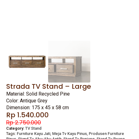
Strada TV Stand – Large
Material: Solid Recycled Pine
Color: Antique Grey
Dimension: 175 x 45 x 58 cm
Original
Current
Rp
1.540.000
price
price
Rp
2.750.000
was:
is:
Category:
TV Stand
Tags:
Furniture Kayu Jati
,
Meja Tv Kayu Pinus
,
Produsen Furniture
Rp 2.750.000.
Rp 1.540.000.
Pinus
,
Stand Tv Abu-Abu Antik
,
Stand Tv Panjang
,
Stand Tv Ruang