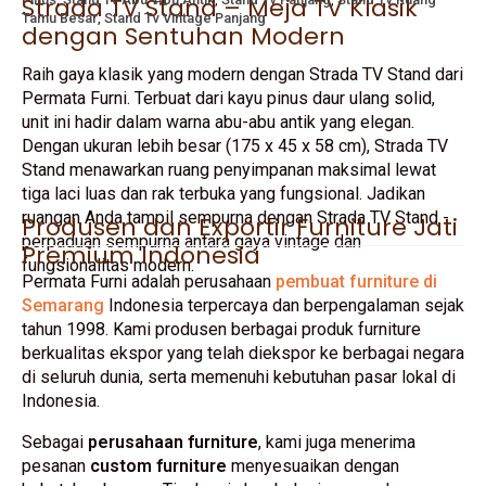
Strada TV Stand – Meja TV Klasik
Tamu Besar
,
Stand Tv Vintage Panjang
dengan Sentuhan Modern
Raih gaya klasik yang modern dengan Strada TV Stand dari
Permata Furni. Terbuat dari kayu pinus daur ulang solid,
unit ini hadir dalam warna abu-abu antik yang elegan.
Dengan ukuran lebih besar (175 x 45 x 58 cm), Strada TV
Stand menawarkan ruang penyimpanan maksimal lewat
tiga laci luas dan rak terbuka yang fungsional. Jadikan
ruangan Anda tampil sempurna dengan Strada TV Stand -
Produsen dan Exportir Furniture Jati
perpaduan sempurna antara gaya vintage dan
Premium Indonesia
fungsionalitas modern.
Permata Furni adalah perusahaan
pembuat furniture di
Semarang
Indonesia terpercaya dan berpengalaman sejak
tahun 1998. Kami produsen berbagai produk furniture
berkualitas ekspor yang telah diekspor ke berbagai negara
di seluruh dunia, serta memenuhi kebutuhan pasar lokal di
Indonesia.
Sebagai
perusahaan furniture
, kami juga menerima
pesanan
custom furniture
menyesuaikan dengan