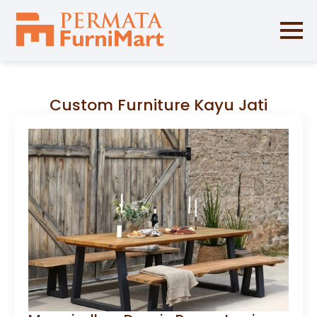
Custom Furniture Kayu Jati