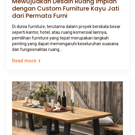
Mewujudkan Desain Ruang Impian
dengan Custom Furniture Kayu Jati
dari Permata Furni
Di dunia furniture, terutama dalam proyek berskala besar
seperti kantor, hotel, atau ruang komersial lainnya,
pemilihan furniture yang tepat merupakan langkah
penting yang dapat memengaruhi keseluruhan suasana
dan fungsionalitas ruang.…
Read more