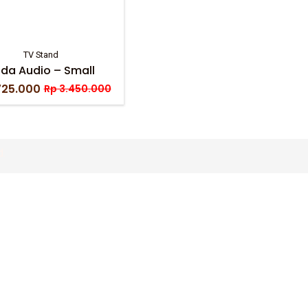
TV Stand
da Audio – Small
725.000
Rp
3.450.000
Original
Current
price
price
was:
is:
Rp 3.450.000.
Rp 1.725.000.
d.