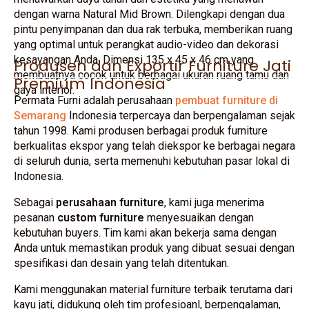
dengan warna Natural Mid Brown. Dilengkapi dengan dua
pintu penyimpanan dan dua rak terbuka, memberikan ruang
yang optimal untuk perangkat audio-video dan dekorasi
kesayangan Anda. Dimensi 135 x 45 x 46 cm yang
Produsen dan Exportir Furniture Jati
membuatnya cocok untuk berbagai ukuran ruang tamu dan
Premium Indonesia
gaya interior.
Permata Furni adalah perusahaan
pembuat furniture di
Semarang
Indonesia terpercaya dan berpengalaman sejak
tahun 1998. Kami produsen berbagai produk furniture
berkualitas ekspor yang telah diekspor ke berbagai negara
di seluruh dunia, serta memenuhi kebutuhan pasar lokal di
Indonesia.
Sebagai
perusahaan furniture
, kami juga menerima
pesanan
custom furniture
menyesuaikan dengan
kebutuhan buyers. Tim kami akan bekerja sama dengan
Anda untuk memastikan produk yang dibuat sesuai dengan
spesifikasi dan desain yang telah ditentukan.
Kami menggunakan material furniture terbaik terutama dari
kayu jati, didukung oleh tim profesioanl, berpengalaman,