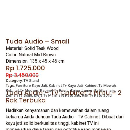
Tuda Audio – Small
Material: Solid Teak Wood
Color: Natural Mid Brown
Dimension: 135 x 45 x 46 cm
Original
Current
Rp
1.725.000
price
price
Rp
3.450.000
was:
is:
Category:
TV Stand
Tags:
Furniture Kayu Jati
,
Kabinet Tv Kayu Jati
,
Kabinet Tv Mewah
,
Rp 3.450.000.
Rp 1.725.000.
Kabinet Tv Modern
Tuda Audio – TV Cabinet 2 Pintu + 2
,
Kabinet Tv Ruang Tamu
,
Lemari Tv Minimalis
,
Lemari Tv Solid
,
Meja Tv Minimalis Kayu Jati
,
Rak Tv Kayu Solid
Rak Terbuka
Hadirkan kenyamanan dan kemewahan dalam ruang
keluarga Anda dengan Tuda Audio - TV Cabinet. Dibuat dari
kayu jati solid berkualitas tinggi, kabinet TV ini
menawarkan daya tahan dan estetika yang menawan