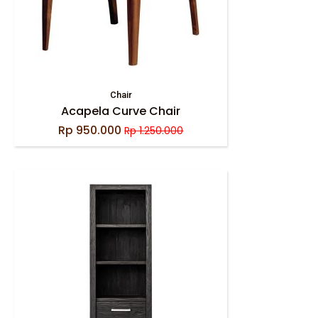
Chair
Acapela Curve Chair
Rp
950.000
Rp
1.250.000
Original
Current
price
price
was:
is:
Rp 1.250.000.
Rp 950.000.